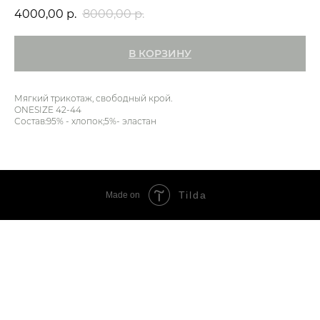
4000,00
р.
8000,00
р.
В КОРЗИНУ
Мягкий трикотаж, свободный крой.
ONESIZE 42-44
Состав:95% - хлопок;5%- эластан
Tilda
Made on